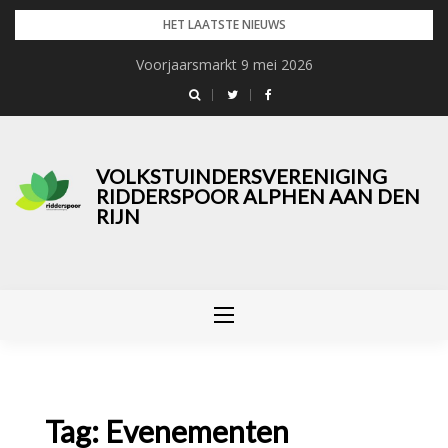
Skip
HET LAATSTE NIEUWS
to
Voorjaarsmarkt 9 mei 2026
content
VOLKSTUINDERSVERENIGING
RIDDERSPOOR ALPHEN AAN DEN
RIJN
Tag:
Evenementen