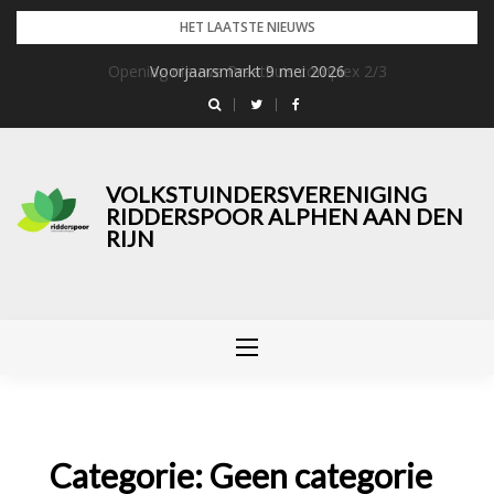
Skip
HET LAATSTE NIEUWS
to
Opening nieuwe Praathuis complex 2/3
Voorjaarsmarkt 9 mei 2026
content
VOLKSTUINDERSVERENIGING
RIDDERSPOOR ALPHEN AAN DEN
RIJN
Categorie:
Geen categorie