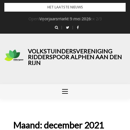
Skip
HET LAATSTE NIEUWS
to
Opening nieuwe Praathuis complex 2/3
Voorjaarsmarkt 9 mei 2026
content
VOLKSTUINDERSVERENIGING
RIDDERSPOOR ALPHEN AAN DEN
RIJN
Maand:
december 2021