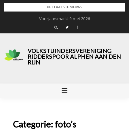
Skip
HET LAATSTE NIEUWS
to
Voorjaarsmarkt 9 mei 2026
content
VOLKSTUINDERSVERENIGING
RIDDERSPOOR ALPHEN AAN DEN
RIJN
Categorie:
foto’s