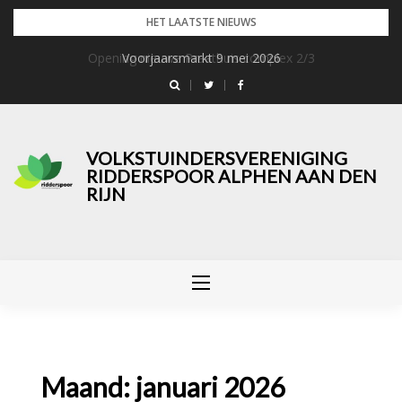
Skip
HET LAATSTE NIEUWS
to
Opening nieuwe Praathuis complex 2/3
Voorjaarsmarkt 9 mei 2026
content
VOLKSTUINDERSVERENIGING
RIDDERSPOOR ALPHEN AAN DEN
RIJN
Maand:
januari 2026