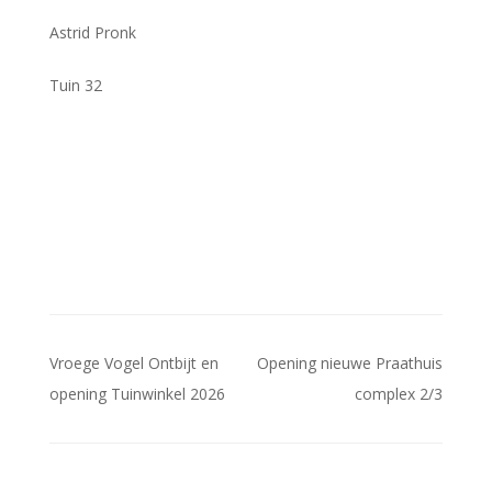
Astrid Pronk
Tuin 32
Bericht
Vroege Vogel Ontbijt en
Opening nieuwe Praathuis
navigatie
opening Tuinwinkel 2026
complex 2/3