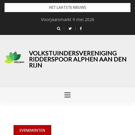
Skip
HET LAATSTE NIEUWS
to
Voorjaarsmarkt 9 mei 2026
content
VOLKSTUINDERSVERENIGING
RIDDERSPOOR ALPHEN AAN DEN
RIJN
EVENEMENTEN