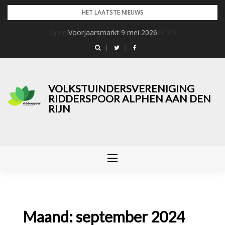
Skip
HET LAATSTE NIEUWS
to
Voorjaarsmarkt 9 mei 2026
content
VOLKSTUINDERSVERENIGING
RIDDERSPOOR ALPHEN AAN DEN
RIJN
Maand:
september 2024