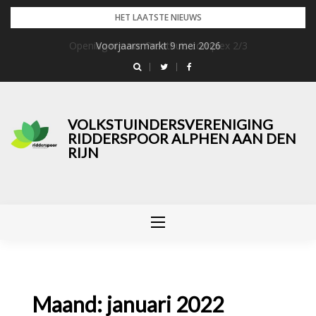
Skip
HET LAATSTE NIEUWS
to
Opening nieuwe Praathuis complex 2/3
Voorjaarsmarkt 9 mei 2026
content
VOLKSTUINDERSVERENIGING
RIDDERSPOOR ALPHEN AAN DEN
RIJN
Maand:
januari 2022