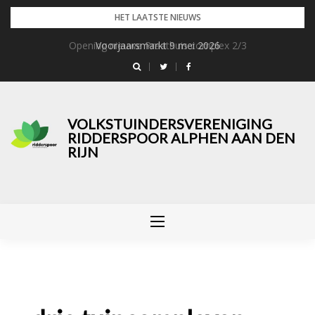
Skip
HET LAATSTE NIEUWS
to
Opening nieuwe Praathuis complex 2/3
Voorjaarsmarkt 9 mei 2026
content
VOLKSTUINDERSVERENIGING
RIDDERSPOOR ALPHEN AAN DEN
RIJN