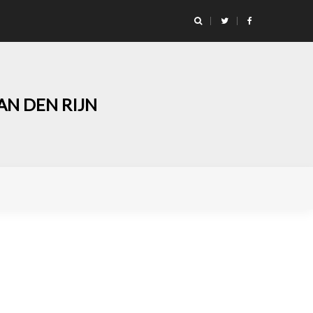
 Ontbijt en opening Tuinwinkel 2026
N DEN RIJN